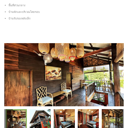
พื้นที่ส่วนกลาง
บ้านพักและบริเวณโดยรอบ
บ้านรับรองหลังเล็ก